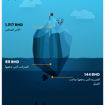
1,017 BHD
الأجر الصافي
88 BHD
الضرائب التي تدفعها
144 BHD
الضريبة التي يدفعها صاحب
العمل