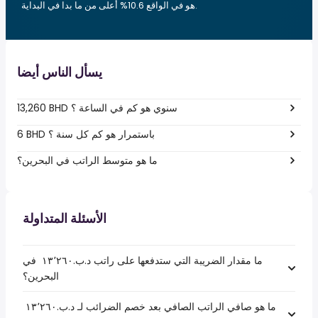
هو في الواقع 10.6% أعلى من ما بدا في البداية.
يسأل الناس أيضا
13,260 BHD سنوي هو كم في الساعة ؟
6 BHD باستمرار هو كم كل سنة ؟
ما هو متوسط الراتب في البحرين؟
الأسئلة المتداولة
ما مقدار الضريبة التي ستدفعها على راتب د.ب.‏١٣٬٢٦٠ ‏ في
البحرين؟
ما هو صافي الراتب الصافي بعد خصم الضرائب لـ د.ب.‏١٣٬٢٦٠ ‏