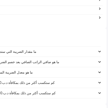
ما مقدار الضريبة التي ستدفعها على را
ما هو صافي الراتب الصافي بعد خصم الضرائب لـ د.ب.‏٣٬٨٤٠ ‏ في ال
ما هو معدل الضريبة المطبق على را
كم ستكسب أكثر من ذلك بمكافأة د.ب.1000 على راتب د.ب.‏٣٬٨٤٠ ‏ في البحرين؟
كم ستكسب أكثر من ذلك بمكافأة د.ب.5000 على راتب د.ب.‏٣٬٨٤٠ ‏ في البحرين؟