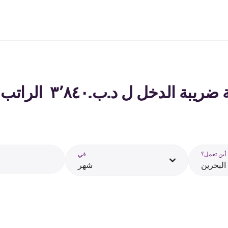
الدخل ل د.ب.‏٣٬٨٤٠ ‏ الراتب في البحرين - 2026
أين تعمل؟
في
البحرين
شهر