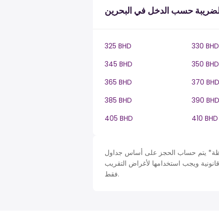
لضريبة حسب الدخل في البحرين
325 BHD
330 BHD
345 BHD
350 BHD
365 BHD
370 BH
385 BHD
390 BH
405 BHD
410 BHD
حساب الحجز على أساس جداول Bahrain في BH، ضريبة دخل سنة. لأغراض التبسيط تم افتراض
قانونية ويجب استخدامها لأغراض التقريب
فقط.