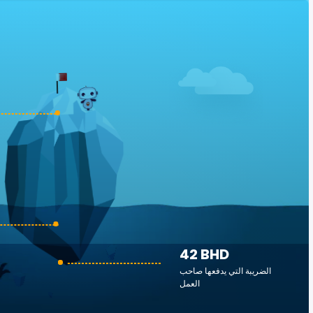
42 BHD
الضريبة التي يدفعها صاحب
العمل