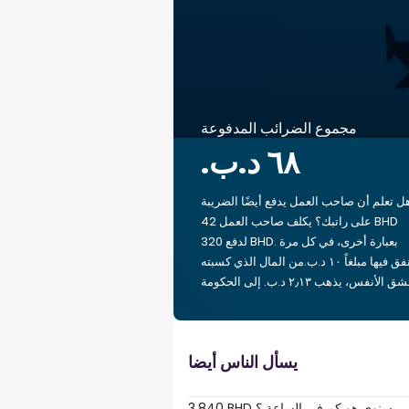
مجموع الضرائب المدفوعة
ل تعلم أن صاحب العمل يدفع أيضًا الضريبة
على راتبك؟ يكلف صاحب العمل 42 BHD
لدفع 320 BHD. بعبارة أخرى، في كل مرة
تنفق فيها مبلغاً ‏١٠ د.ب.‏من المال الذي كسبته
يسأل الناس أيضا
3,840 BHD سنوي هو كم في الساعة ؟