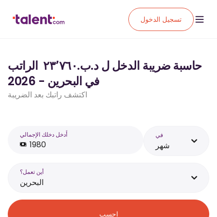
تسجيل الدخول
حاسبة ضريبة الدخل ل د.ب.‏٢٣٬٧٦٠ ‏ الراتب
في البحرين - 2026
اكتشف راتبك بعد الضريبة
أَدخل دخلك الإجمالي
في
شهر
أين تعمل؟
البحرين
احسب