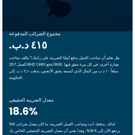
مجموع الضرائب المدفوعة
هل تعلم أن صاحب العمل يدفع أيضًا الضريبة على راتبك؟ يكلف صاحب
العمل 257 BHD لدفع 1,980 BHD. بعبارة أخرى، في كل مرة تنفق فيها
مبلغاً ‏١٠ د.ب.‏من المال الذي كسبته بشق الأنفس، يذهب ‏٢٫١ د.ب.‏ إلى
الحكومة.
معدل الضريبة الحقيقي
18.6
%
لذلك، بدفعك أنت وصاحب العمل الضريبة، ما كان معدل ضرائب 8%
يرتفع الآن إلى 18.6%، وهذا يعني أن معدل الضريبة الحقيقي الخاص بك