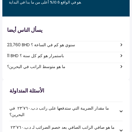
هو في الواقع 10.6% أعلى من ما بدا في البداية.
يسأل الناس أيضا
23,760 BHD سنوي هو كم في الساعة ؟
11 BHD باستمرار هو كم كل سنة ؟
ما هو متوسط الراتب في البحرين؟
الأسئلة المتداولة
ما مقدار الضريبة التي ستدفعها على راتب د.ب.‏٢٣٬٧٦٠ ‏ في
البحرين؟
ما هو صافي الراتب الصافي بعد خصم الضرائب لـ د.ب.‏٢٣٬٧٦٠ ‏