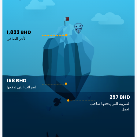
1,822 BHD
الأجر الصافي
158 BHD
الضرائب التي تدفعها
257 BHD
الضريبة التي يدفعها صاحب
العمل