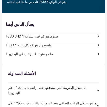
هو في الواقع 10.5% أعلى من ما بدا في البداية.
يسأل الناس أيضا
1,680 BHD سنوي هو كم في الساعة ؟
1 BHD باستمرار هو كم كل سنة ؟
ما هو متوسط الراتب في البحرين؟
الأسئلة المتداولة
ما مقدار الضريبة التي ستدفعها على راتب د.ب.‏١٬٦٨٠ ‏ في
البحرين؟
ما هو صافي الراتب الصافي بعد خصم الضرائب لـ د.ب.‏١٬٦٨٠ ‏ في