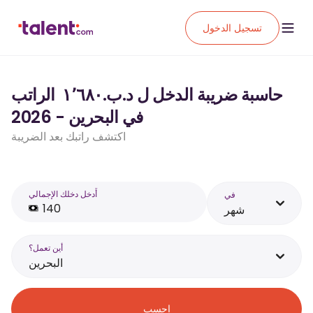
تسجيل الدخول
حاسبة ضريبة الدخل ل د.ب.‏١٬٦٨٠ ‏ الراتب
في البحرين - 2026
اكتشف راتبك بعد الضريبة
أَدخل دخلك الإجمالي
في
شهر
أين تعمل؟
البحرين
احسب